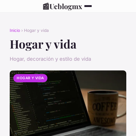
📰
Ucblogmx
Inicio
› Hogar y vida
Hogar y vida
Hogar, decoración y estilo de vida
HOGAR Y VIDA