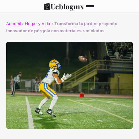
📰
Ucblogmx
Accueil
›
Hogar y vida
›
Transforma tu jardín: proyecto
innovador de pérgola con materiales reciclados